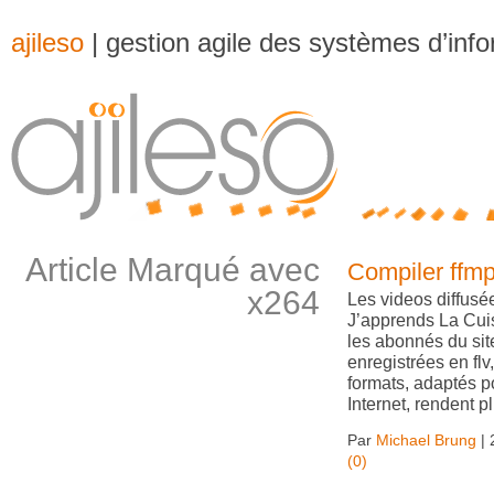
ajileso
| gestion agile des systèmes d’inf
Article Marqué avec
Compiler ffm
x264
Les videos diffusées
J’apprends La Cui
les abonnés du site
enregistrées en flv
formats, adaptés p
Internet, rendent plus
Par
Michael Brung
|
(0)