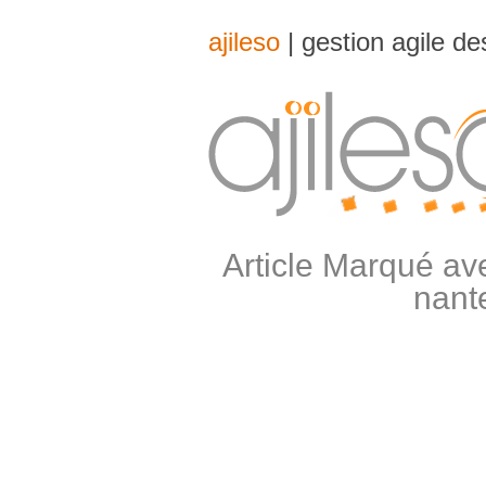
ajileso
| gestion agile d
Article Marqué av
nant