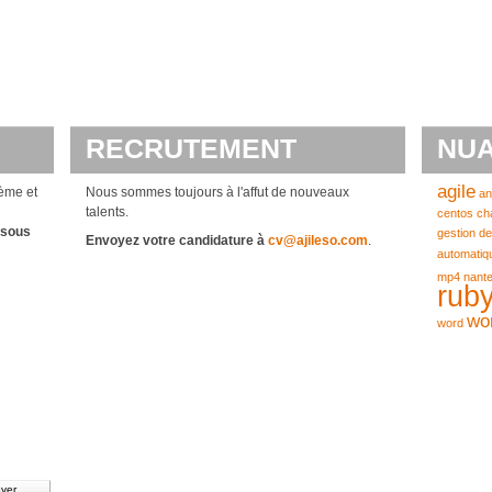
RECRUTEMENT
NUA
agile
ème et
Nous sommes toujours à l'affut de nouveaux
an
talents.
centos
ch
ssous
gestion de
Envoyez votre candidature à
cv@ajileso.com
.
automatiq
mp4
nant
ruby
wo
word