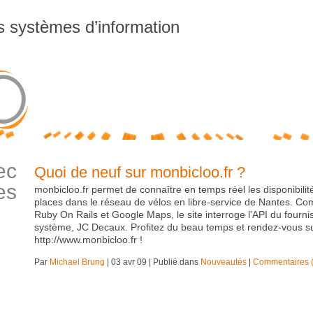
es systèmes d’information
ec
Quoi de neuf sur monbicloo.fr ?
es
monbicloo.fr permet de connaître en temps réel les disponibilit
places dans le réseau de vélos en libre-service de Nantes. Co
Ruby On Rails et Google Maps, le site interroge l’API du fourni
système, JC Decaux. Profitez du beau temps et rendez-vous s
http://www.monbicloo.fr !
Par
Michael Brung
|
03 avr 09
|
Publié dans
Nouveautés
|
Commentaires (