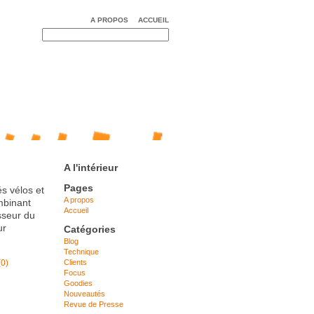
A PROPOS
ACCUEIL
A l'intérieur
Pages
és vélos et
A propos
mbinant
Accueil
sseur du
ur
Catégories
Blog
Technique
Clients
0)
Focus
Goodies
Nouveautés
Revue de Presse