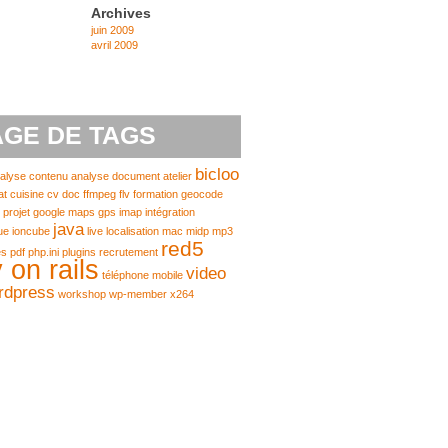
Archives
juin 2009
avril 2009
GE DE TAGS
bicloo
alyse contenu
analyse document
atelier
at
cuisine
cv
doc
ffmpeg
flv
formation
geocode
 projet
google maps
gps
imap
intégration
java
ue
ioncube
live
localisation
mac
midp
mp3
red5
es
pdf
php.ini
plugins
recrutement
 on rails
video
téléphone mobile
rdpress
workshop
wp-member
x264