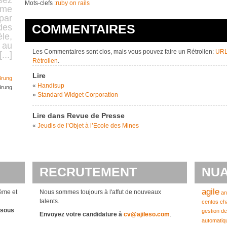
isez
Mots-clefs :
ruby on rails
mme
 par
COMMENTAIRES
des
le,
s au
Les Commentaires sont clos, mais vous pouvez faire un Rétrolien:
URL
...]
Rétrolien
.
Lire
Brung
«
Handisup
Brung
»
Standard Widget Corporation
Lire dans Revue de Presse
«
Jeudis de l’Objet à l’Ecole des Mines
RECRUTEMENT
NUA
agile
ème et
Nous sommes toujours à l'affut de nouveaux
an
talents.
centos
ch
ssous
gestion de
Envoyez votre candidature à
cv@ajileso.com
.
automatiq