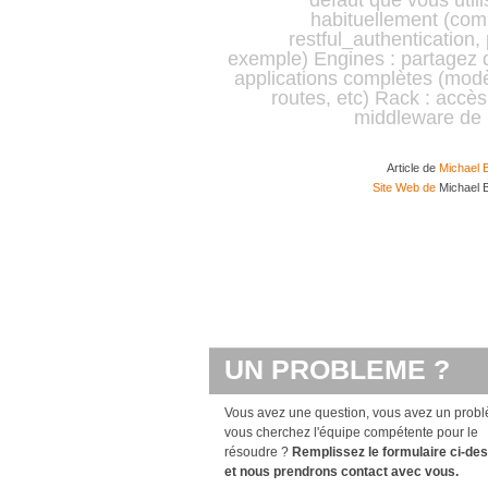
défaut que vous util
habituellement (co
restful_authentication,
exemple) Engines : partagez 
applications complètes (modè
routes, etc) Rack : accè
middleware de [
Article de
Michael 
Site Web de
Michael 
UN PROBLEME ?
Vous avez une question, vous avez un probl
vous cherchez l'équipe compétente pour le
résoudre ?
Remplissez le formulaire ci-de
et nous prendrons contact avec vous.