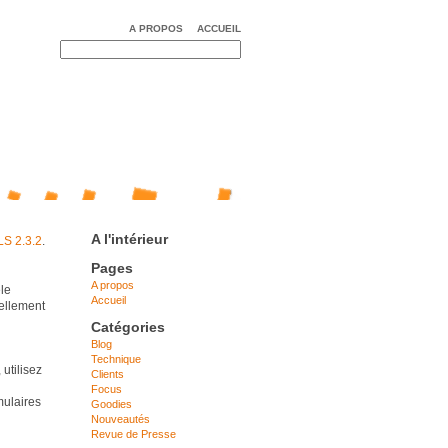
A PROPOS
ACCUEIL
A l'intérieur
ls 2.3.2
.
Pages
A propos
le
Accueil
uellement
Catégories
Blog
Technique
utilisez
Clients
Focus
mulaires
Goodies
Nouveautés
Revue de Presse