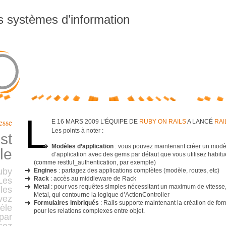
es systèmes d’information
L
esse
e 16 Mars 2009 l’équipe de
Ruby On Rails
a lancé
Rai
Les points à noter :
st
Modèles d’application
: vous pouvez maintenant créer un modè
le
d’application avec des gems par défaut que vous utilisez habit
(comme restful_authentication, par exemple)
uby
Engines
: partagez des applications complètes (modèle, routes, etc)
Rack
: accès au middleware de Rack
 Les
Metal
: pour vos requêtes simples nécessitant un maximum de vitesse, 
les
Metal, qui contourne la logique d’ActionController
vez
Formulaires imbriqués
: Rails supporte maintenant la création de for
èle
pour les relations complexes entre objet.
par