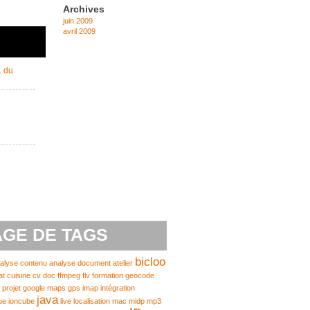
Archives
juin 2009
avril 2009
 du
GE DE TAGS
bicloo
alyse contenu
analyse document
atelier
at
cuisine
cv
doc
ffmpeg
flv
formation
geocode
 projet
google maps
gps
imap
intégration
java
ue
ioncube
live
localisation
mac
midp
mp3